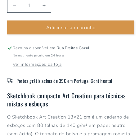
Diminuir
Aumentar
a
a
quantidade
quantidade
Adicionar ao carrinho
de
de
Sketchbook
Sketchbook
Art
Art
Creation
Creation
Recolha disponível em
Rua Freitas Gazul
13x21cm
13x21cm
Normalmente pronto em 24 horas
140g
140g
Ver informações da loja
80fls
80fls
Portes grátis acima de 39€ em Portugal Continental
Sketchbook compacto Art Creation para técnicas
mistas e esboços
O Sketchbook Art Creation 13×21 cm é um caderno de
esboços com 80 folhas de 140 g/m² em papel neutro
(sem ácido). O formato de bolso e a gramagem robusta