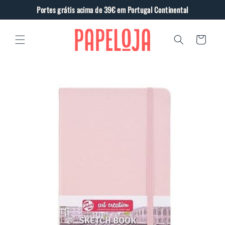
Saltar
Portes grátis acima de 39€ em Portugal Continental
para o
conteúdo
Carrinho
Saltar
para a
informação
do produto