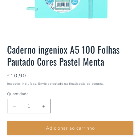
Caderno ingeniox A5 100 Folhas
Pautado Cores Pastel Menta
Preço
€10,90
normal
Impostos incluídos.
Envio
calculado na finalização da compra.
Quantidade
Diminuir
Aumentar
a
a
quantidade
quantidade
Adicionar ao carrinho
de
de
Caderno
Caderno