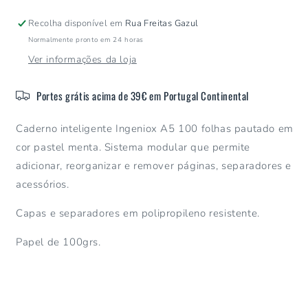
ingeniox
ingeniox
A5
A5
Recolha disponível em
Rua Freitas Gazul
100
100
Normalmente pronto em 24 horas
Folhas
Folhas
Ver informações da loja
Pautado
Pautado
Cores
Cores
Pastel
Pastel
Portes grátis acima de 39€ em Portugal Continental
Menta
Menta
Caderno inteligente Ingeniox A5 100 folhas pautado em
cor pastel menta. Sistema modular que permite
adicionar, reorganizar e remover páginas, separadores e
acessórios.
Capas e separadores em polipropileno resistente.
Papel de 100grs.