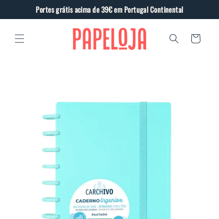
Saltar
Portes grátis acima de 39€ em Portugal Continental
para o
conteúdo
Carrinho
Saltar
para a
informação
do produto