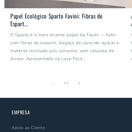
Papel Ecológico Sparto Favini: Fibras de
Espart...
O Sparto é o mais recente papel da Favini — feito
com fibras de esparto, bagaço de cana-de-açúcar e
material reciclado pós-consumo, sem celulose de
árvore. Apresentado na Luxe Pack...
de
1
/
3
EMPRESA
Apoio ao Cliente