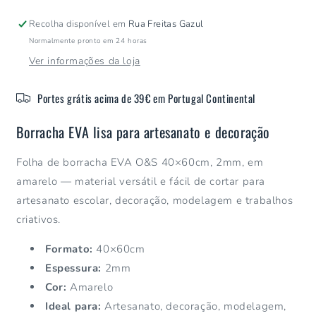
Eva
Eva
At.40X60cm
At.40X60cm
Recolha disponível em
Rua Freitas Gazul
2mm
2mm
Normalmente pronto em 24 horas
Amarelo
Amarelo
Ver informações da loja
Portes grátis acima de 39€ em Portugal Continental
Borracha EVA lisa para artesanato e decoração
Folha de borracha EVA O&S 40×60cm, 2mm, em
amarelo — material versátil e fácil de cortar para
artesanato escolar, decoração, modelagem e trabalhos
criativos.
Formato:
40×60cm
Espessura:
2mm
Cor:
Amarelo
Ideal para:
Artesanato, decoração, modelagem,