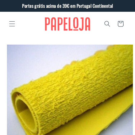
Saltar
Portes grátis acima de 39€ em Portugal Continental
para o
conteúdo
Carrinho
Saltar
para a
informação
do produto