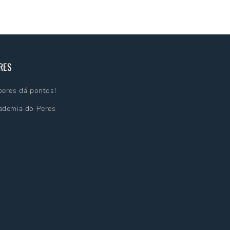
RES
peres dá pontos!
ademia do Peres