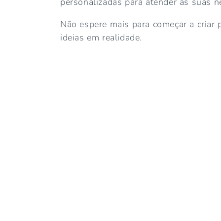
ã
personalizadas para atender às suas n
o
Não espere mais para começar a criar p
ideias em realidade.
: