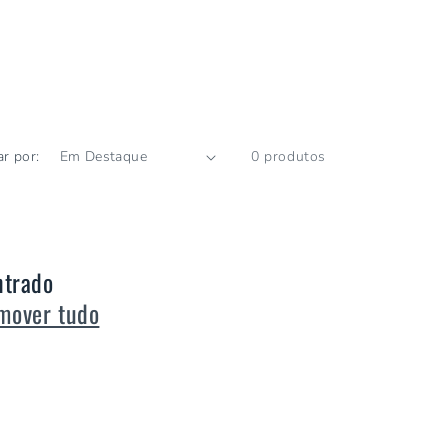
r por:
0 produtos
ntrado
mover tudo