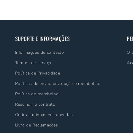
SUPORTE E INFORMAÇÕES
PE
Informações de contacto
O 
Termos de serviço
Ac
Política de Privacidade
Políticas de envio, devolução e reembolso.
Política de reembolso
Rescindir o contrato
Gerir as minhas encomendas
Livro de Reclamações