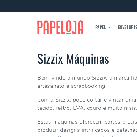
Saltar
para o
conteúdo
PAPEL
ENVELOPE
C
Sizzix Máquinas
o
Bem-vindo o mundo Sizzix, a marca líd
l
artesanato e scrapbooking!
Com a Sizzix, pode cortar e vincar uma
e
tecido, feltro, EVA, couro e muito mais
ç
Estas máquinas oferecem cortes precis
produzir designs intrincados e detalha