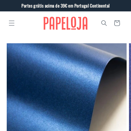
Saltar
Portes grátis acima de 39€ em Portugal Continental
para o
conteúdo
Carrinho
Saltar
para a
informação
do produto