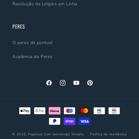
Resolução de Litígios em Linha
PERES
O peres dá pontos!
Academia do Peres
Facebook
Instagram
YouTube
Pinterest
Métodos
de
pagamento
© 2026,
Papeloja
Com tecnologia Shopify
Política de reembolso