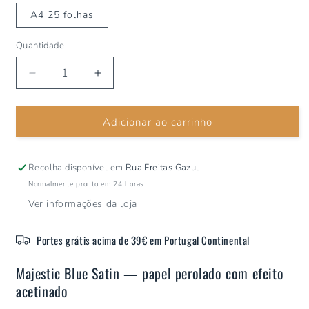
A4 25 folhas
Quantidade
Diminuir
Aumentar
a
a
quantidade
quantidade
Adicionar ao carrinho
de
de
Papel
Papel
Perolado
Perolado
Majestic
Majestic
Recolha disponível em
Rua Freitas Gazul
Blue
Blue
Normalmente pronto em 24 horas
Satin
Satin
Ver informações da loja
Portes grátis acima de 39€ em Portugal Continental
Majestic Blue Satin — papel perolado com efeito
acetinado