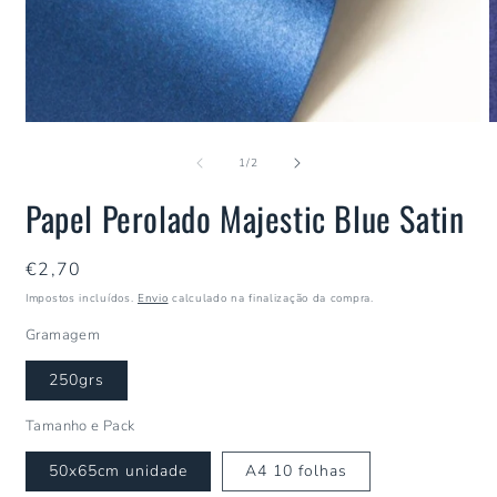
de
1
/
2
Papel Perolado Majestic Blue Satin
Preço
€2,70
normal
Impostos incluídos.
Envio
calculado na finalização da compra.
Gramagem
250grs
Tamanho e Pack
50x65cm unidade
A4 10 folhas