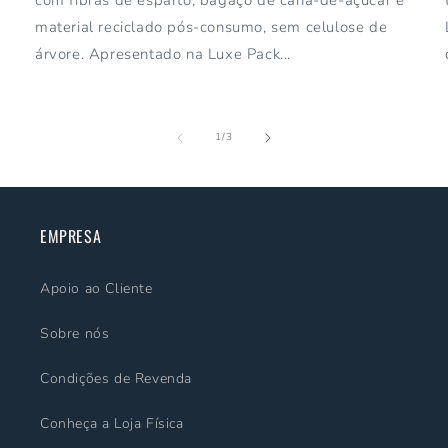
material reciclado pós-consumo, sem celulose de
árvore. Apresentado na Luxe Pack...
de
1
/
3
EMPRESA
Apoio ao Cliente
Sobre nós
Condições de Revenda
Conheça a Loja Física