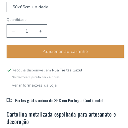
50x65cm unidade
Quantidade
Diminuir
Aumentar
a
a
quantidade
quantidade
Adicionar ao carrinho
de
de
Cartolina
Cartolina
Metalizada
Metalizada
Espelhada
Espelhada
Recolha disponível em
Rua Freitas Gazul
MP
MP
Normalmente pronto em 24 horas
Ouro
Ouro
Ver informações da loja
Portes grátis acima de 39€ em Portugal Continental
Cartolina metalizada espelhada para artesanato e
decoração