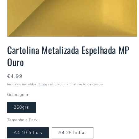
Cartolina Metalizada Espelhada MP
Ouro
Preço
€4,99
normal
Impostos incluídos.
Envio
calculado na finalização da compra.
Gramagem
250grs
Tamanho e Pack
A4 10 folhas
A4 25 folhas