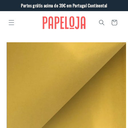
Saltar
Portes grátis acima de 39€ em Portugal Continental
para o
conteúdo
Carrinho
Saltar
para a
informação
do produto