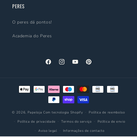
PERES
O peres dá pontos!
Academia do Peres
Facebook
Instagram
YouTube
Pinterest
Métodos
de
pagamento
© 2026,
Papeloja
Com tecnologia Shopify
Política de reembolso
Política de privacidade
Termos do serviço
Política de envio
Aviso legal
Informações de contacto