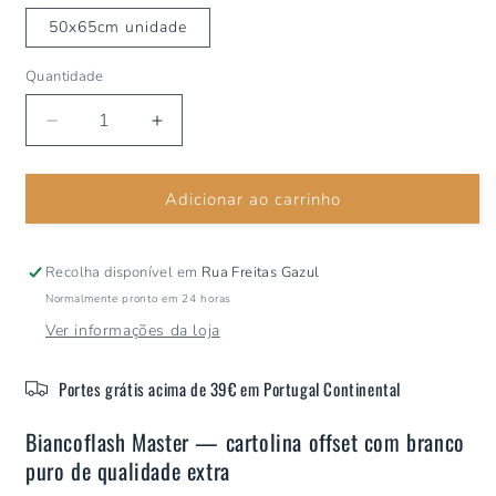
ou
indisponível
50x65cm unidade
Quantidade
Diminuir
Aumentar
a
a
quantidade
quantidade
Adicionar ao carrinho
de
de
Cartolina
Cartolina
Offset
Offset
Bianco
Bianco
Recolha disponível em
Rua Freitas Gazul
Flash
Flash
Normalmente pronto em 24 horas
Master
Master
Ver informações da loja
Portes grátis acima de 39€ em Portugal Continental
Biancoflash Master — cartolina offset com branco
puro de qualidade extra