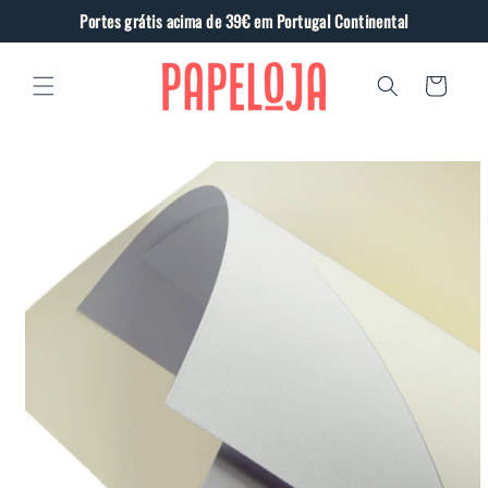
Saltar
Portes grátis acima de 39€ em Portugal Continental
para o
conteúdo
Carrinho
Saltar
para a
informação
do produto