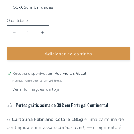
50x65cm Unidades
Quantidade
Diminuir
Aumentar
a
a
quantidade
quantidade
Adicionar ao carrinho
de
de
Cartolina
Cartolina
Fabriano
Fabriano
Cinza
Cinza
Recolha disponível em
Rua Freitas Gazul
Pérola
Pérola
Normalmente pronto em 24 horas
185grs
185grs
Ver informações da loja
Portes grátis acima de 39€ em Portugal Continental
A
Cartolina Fabriano Colore 185g
é uma cartolina de
cor tingida em massa (
solution dyed
) — o pigmento é