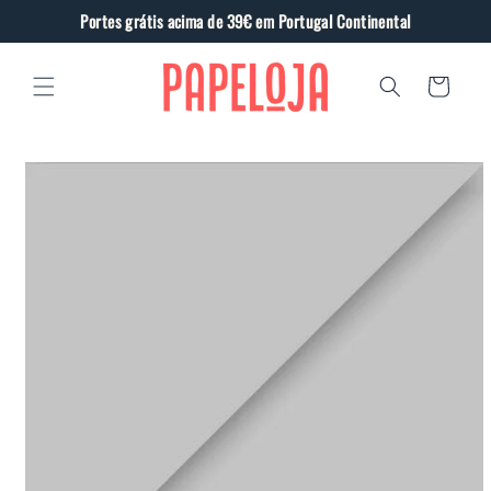
Saltar
Portes grátis acima de 39€ em Portugal Continental
para o
conteúdo
Carrinho
Saltar
para a
informação
do produto