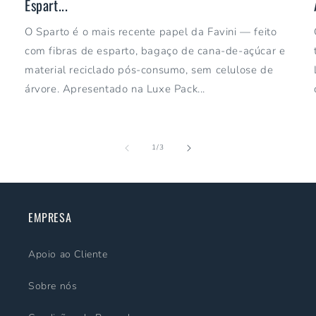
Espart...
O Sparto é o mais recente papel da Favini — feito
com fibras de esparto, bagaço de cana-de-açúcar e
material reciclado pós-consumo, sem celulose de
árvore. Apresentado na Luxe Pack...
de
1
/
3
EMPRESA
Apoio ao Cliente
Sobre nós