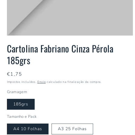
Cartolina Fabriano Cinza Pérola
185grs
Preço
€1,75
normal
Impostos incluídos.
Envio
calculado na finalização da compra.
Gramagem
185grs
Tamanho e Pack
A4 10 Folhas
A3 25 Folhas