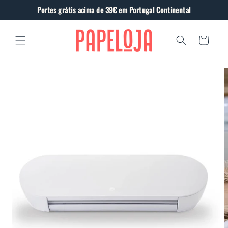
Saltar
Portes grátis acima de 39€ em Portugal Continental
para o
conteúdo
Carrinho
Saltar
para a
informação
do produto