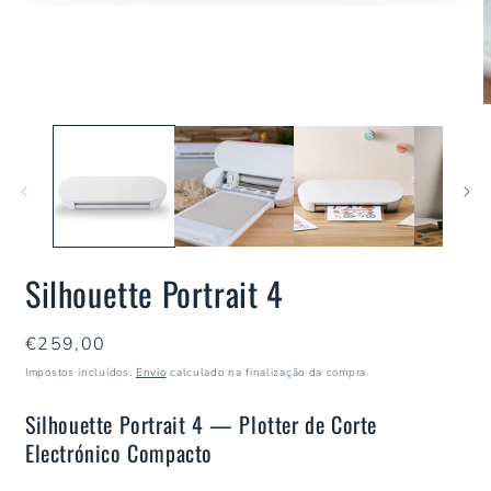
Silhouette Portrait 4
Preço
€259,00
normal
Impostos incluídos.
Envio
calculado na finalização da compra.
Silhouette Portrait 4 — Plotter de Corte
Electrónico Compacto